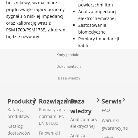
bocznikowy, wzmacniacz
powierzchni itp.)
prądu zwiększający poziomy
Analiza impedancji
sygnału o niskiej impedancji
elektrochemicznej
oraz kalibrację wraz z
Zastosowania
PSM1700/PSM1735, z którym
biomedyczne
będzie używany.
Pomiary impedancji
kabli
Kody produktu
Dokumentacja
Baza wiedzy
Produkty
Rozwiązania
Baza
Serwis
Katalog
Pomiary zg. z
wiedzy
FAQ
produktów
normami PN-
Analiza mocy
Warunki
EN 61000
Katalog
elektrycznej
gwarancyjne
dostawców
Fałowniki i
Analiza