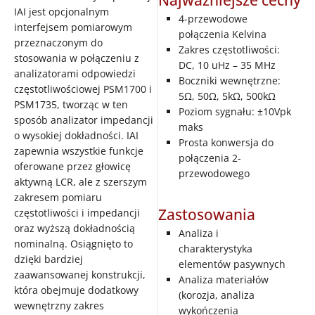
Najważniejsze cechy
IAI jest opcjonalnym
4-przewodowe
interfejsem pomiarowym
połączenia Kelvina
przeznaczonym do
Zakres częstotliwości:
stosowania w połączeniu z
DC, 10 uHz – 35 MHz
analizatorami odpowiedzi
Boczniki wewnętrzne:
częstotliwościowej PSM1700 i
5Ω, 50Ω, 5kΩ, 500kΩ
PSM1735, tworząc w ten
Poziom sygnału: ±10Vpk
sposób analizator impedancji
maks
o wysokiej dokładności. IAI
Prosta konwersja do
zapewnia wszystkie funkcje
połączenia 2-
oferowane przez głowicę
przewodowego
aktywną LCR, ale z szerszym
zakresem pomiaru
Zastosowania
częstotliwości i impedancji
oraz wyższą dokładnością
Analiza i
nominalną. Osiągnięto to
charakterystyka
dzięki bardziej
elementów pasywnych
zaawansowanej konstrukcji,
Analiza materiałów
która obejmuje dodatkowy
(korozja, analiza
wewnętrzny zakres
wykończenia