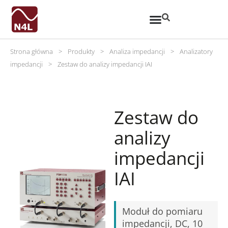
Strona główna
>
Produkty
>
Analiza impedancji
>
Analizatory
impedancji
>
Zestaw do analizy impedancji IAI
Zestaw do
analizy
impedancji
IAI
Moduł do pomiaru
impedancji, DC, 10