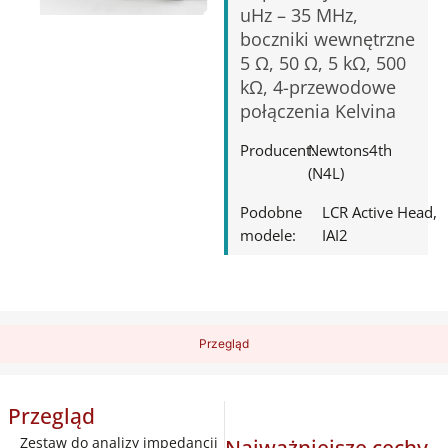
uHz – 35 MHz,
boczniki wewnętrzne
5 Ω, 50 Ω, 5 kΩ, 500
kΩ, 4-przewodowe
połączenia Kelvina
Producent:
Newtons4th
(N4L)
Podobne
LCR Active Head
modele:
IAI2
Przegląd
Przegląd
Zestaw do analizy impedancji