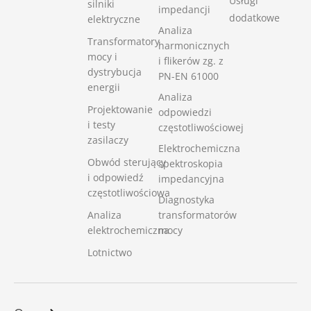
Usługi
silniki
impedancji
dodatkowe
elektryczne
Analiza
Transformatory
harmonicznych
mocy i
i flikerów zg. z
dystrybucja
PN-EN 61000
energii
Analiza
Projektowanie
odpowiedzi
i testy
częstotliwościowej
zasilaczy
Elektrochemiczna
Obwód sterujący
spektroskopia
i odpowiedź
impedancyjna
częstotliwościowa
Diagnostyka
Analiza
transformatorów
elektrochemiczna
mocy
Lotnictwo