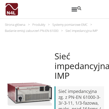
Strona główna
>
Produkty
>
Systemy pomiarowe EMC
>
Badanie emisji zaburzeń PN-EN 61000
>
Sieć impedancyjna IMP
Sieć
impedancyjn
IMP
Sieć impedancyjna
zg. z PN-EN 61000-3-
3/-3-11, 1/3-fazowa,
maks. prąd 16Arms /