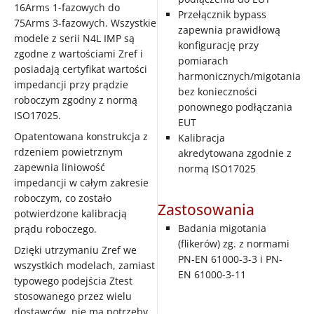
16Arms 1-fazowych do
Przełącznik bypass
75Arms 3-fazowych. Wszystkie
zapewnia prawidłową
modele z serii N4L IMP są
konfigurację przy
zgodne z wartościami Zref i
pomiarach
posiadają certyfikat wartości
harmonicznych/migotania
impedancji przy prądzie
bez konieczności
roboczym zgodny z normą
ponownego podłączania
ISO17025.
EUT
Opatentowana konstrukcja z
Kalibracja
rdzeniem powietrznym
akredytowana zgodnie z
zapewnia liniowość
normą ISO17025
impedancji w całym zakresie
roboczym, co zostało
Zastosowania
potwierdzone kalibracją
Badania migotania
prądu roboczego.
(flikerów) zg. z normami
Dzięki utrzymaniu Zref we
PN-EN 61000-3-3 i PN-
wszystkich modelach, zamiast
EN 61000-3-11
typowego podejścia Ztest
stosowanego przez wielu
dostawców, nie ma potrzeby