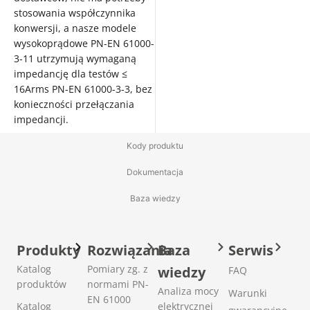
stosowania współczynnika
konwersji, a nasze modele
wysokoprądowe PN-EN 61000-
3-11 utrzymują wymaganą
impedancję dla testów ≤
16Arms PN-EN 61000-3-3, bez
konieczności przełączania
impedancji.
Kody produktu
Dokumentacja
Baza wiedzy
Produkty
Rozwiązania
Baza
Serwis
Katalog
Pomiary zg. z
wiedzy
FAQ
produktów
normami PN-
Analiza mocy
Warunki
EN 61000
Katalog
elektrycznej