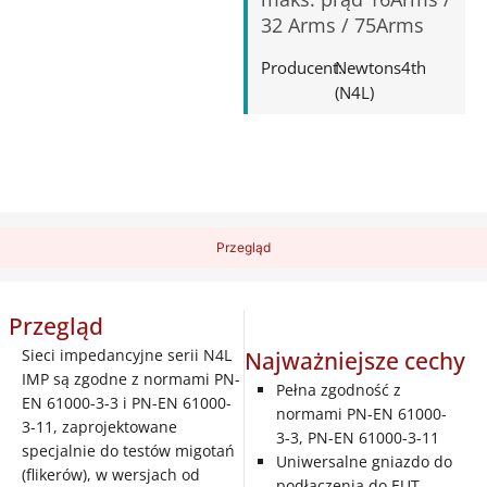
32 Arms / 75Arms
Producent:
Newtons4th
(N4L)
Przegląd
Przegląd
Sieci impedancyjne serii N4L
Najważniejsze cechy
IMP są zgodne z normami PN-
Pełna zgodność z
EN 61000-3-3 i PN-EN 61000-
normami PN-EN 61000-
3-11, zaprojektowane
3-3, PN-EN 61000-3-11
specjalnie do testów migotań
Uniwersalne gniazdo do
(flikerów), w wersjach od
podłączenia do EUT