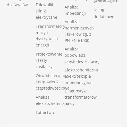
gwarancyjne
dostawców
Fałowniki i
Analiza
Usługi
silniki
impedancji
dodatkowe
elektryczne
Analiza
Transformatory
harmonicznych
mocy i
i flikerów zg. z
dystrybucja
PN-EN 61000
energii
Analiza
Projektowanie
odpowiedzi
i testy
częstotliwościowej
zasilaczy
Elektrochemiczna
Obwód sterujący
spektroskopia
i odpowiedź
impedancyjna
częstotliwościowa
Diagnostyka
Analiza
transformatorów
elektrochemiczna
mocy
Lotnictwo