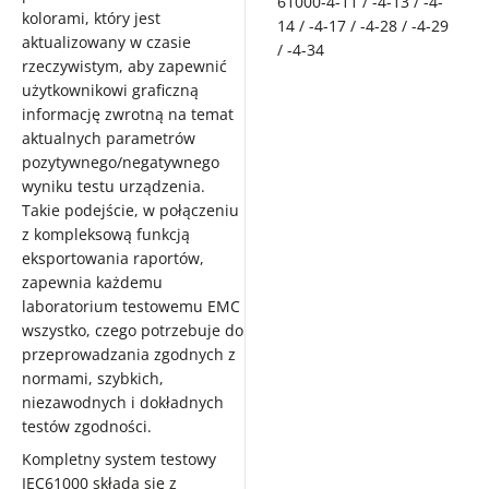
61000-4-11 / -4-13 / -4-
kolorami, który jest
14 / -4-17 / -4-28 / -4-29
aktualizowany w czasie
/ -4-34
rzeczywistym, aby zapewnić
użytkownikowi graficzną
informację zwrotną na temat
aktualnych parametrów
pozytywnego/negatywnego
wyniku testu urządzenia.
Takie podejście, w połączeniu
z kompleksową funkcją
eksportowania raportów,
zapewnia każdemu
laboratorium testowemu EMC
wszystko, czego potrzebuje do
przeprowadzania zgodnych z
normami, szybkich,
niezawodnych i dokładnych
testów zgodności.
Kompletny system testowy
IEC61000 składa się z