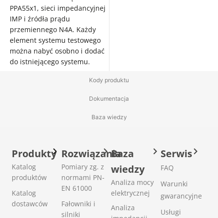
PPA55x1, sieci impedancyjnej
IMP i źródła prądu
przemiennego N4A. Każdy
element systemu testowego
można nabyć osobno i dodać
do istniejącego systemu.
Kody produktu
Dokumentacja
Baza wiedzy
Produkty
Rozwiązania
Baza
Serwis
Katalog
Pomiary zg. z
wiedzy
FAQ
produktów
normami PN-
Analiza mocy
Warunki
EN 61000
Katalog
elektrycznej
gwarancyjne
dostawców
Fałowniki i
Analiza
Usługi
silniki