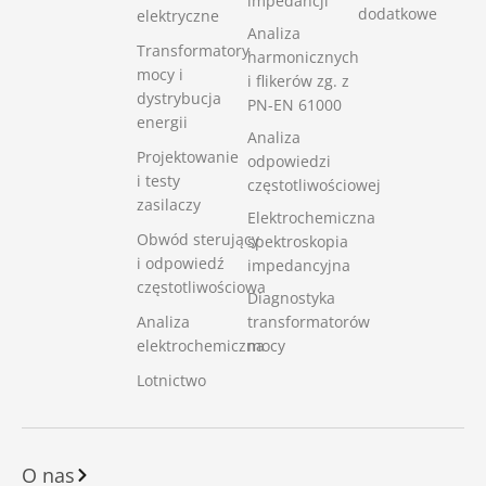
impedancji
dodatkowe
elektryczne
Analiza
Transformatory
harmonicznych
mocy i
i flikerów zg. z
dystrybucja
PN-EN 61000
energii
Analiza
Projektowanie
odpowiedzi
i testy
częstotliwościowej
zasilaczy
Elektrochemiczna
Obwód sterujący
spektroskopia
i odpowiedź
impedancyjna
częstotliwościowa
Diagnostyka
Analiza
transformatorów
elektrochemiczna
mocy
Lotnictwo
O nas