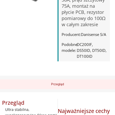
75A, montaż na
płycie PCB, rezystor
pomiarowy do 100Ω
w całym zakresie
Producent:
Danisense S/A
Podobne
DC200IF
modele:
DS50ID
DT50ID
DT100ID
Przegląd
Przegląd
Ultra stabilna,
Najważniejsze cechy