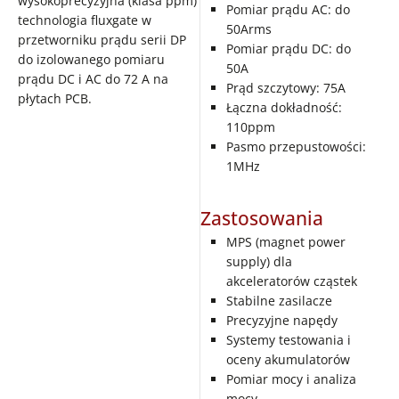
wysokoprecyzyjna (klasa ppm)
Pomiar prądu AC: do
technologia fluxgate w
50Arms
przetworniku prądu serii DP
Pomiar prądu DC: do
do izolowanego pomiaru
50A
prądu DC i AC do 72 A na
Prąd szczytowy: 75A
płytach PCB.
Łączna dokładność:
110ppm
Pasmo przepustowości:
1MHz
Zastosowania
MPS (magnet power
supply) dla
akceleratorów cząstek
Stabilne zasilacze
Precyzyjne napędy
Systemy testowania i
oceny akumulatorów
Pomiar mocy i analiza
mocy