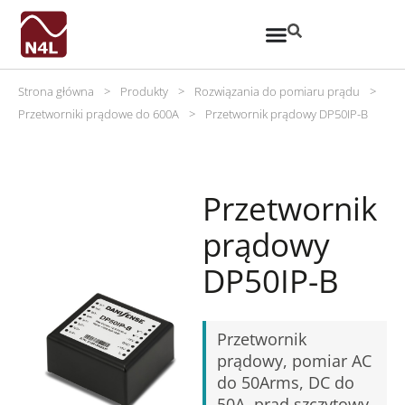
Strona główna
>
Produkty
>
Rozwiązania do pomiaru prądu
>
Przetworniki prądowe do 600A
>
Przetwornik prądowy DP50IP-B
Przetwornik
prądowy
DP50IP-B
Przetwornik
prądowy, pomiar AC
do 50Arms, DC do
50A, prąd szczytowy