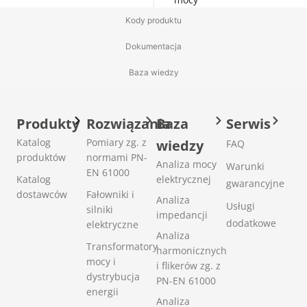
Kody produktu
Dokumentacja
Baza wiedzy
Produkty
Rozwiązania
Baza
Serwis
Katalog
Pomiary zg. z
wiedzy
FAQ
produktów
normami PN-
Analiza mocy
Warunki
EN 61000
Katalog
elektrycznej
gwarancyjne
dostawców
Fałowniki i
Analiza
Usługi
silniki
impedancji
dodatkowe
elektryczne
Analiza
Transformatory
harmonicznych
mocy i
i flikerów zg. z
dystrybucja
PN-EN 61000
energii
Analiza