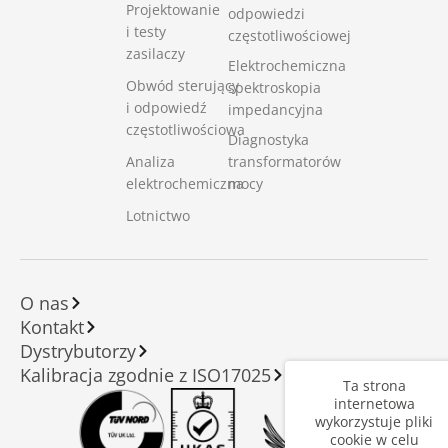
Projektowanie
odpowiedzi
i testy
częstotliwościowej
zasilaczy
Elektrochemiczna
Obwód sterujący
spektroskopia
i odpowiedź
impedancyjna
częstotliwościowa
Diagnostyka
Analiza
transformatorów
elektrochemiczna
mocy
Lotnictwo
O nas
Kontakt
Dystrybutorzy
Kalibracja zgodnie z ISO17025
Ta strona
internetowa
wykorzystuje pliki
cookie w celu