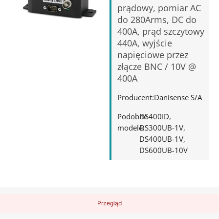
prądowy, pomiar AC
do 280Arms, DC do
400A, prąd szczytowy
440A, wyjście
napięciowe przez
złącze BNC / 10V @
400A
Producent:
Danisense S/A
Podobne
DS400ID
modele:
DS300UB-1V
DS400UB-1V
DS600UB-10V
Przegląd