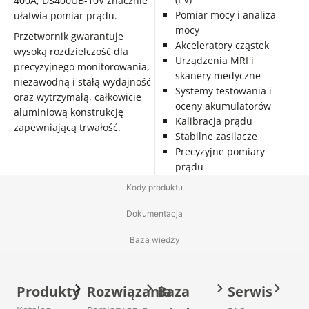
400A, DS400UB-10V znacznie
Pomiar mocy i analiza
ułatwia pomiar prądu.
mocy
Przetwornik gwarantuje
Akceleratory cząstek
wysoką rozdzielczość dla
Urządzenia MRI i
precyzyjnego monitorowania,
skanery medyczne
niezawodną i stałą wydajność
Systemy testowania i
oraz wytrzymałą, całkowicie
oceny akumulatorów
aluminiową konstrukcję
Kalibracja prądu
zapewniającą trwałość.
Stabilne zasilacze
Precyzyjne pomiary
prądu
Kody produktu
Dokumentacja
Baza wiedzy
Produkty
Rozwiązania
Baza
Serwis