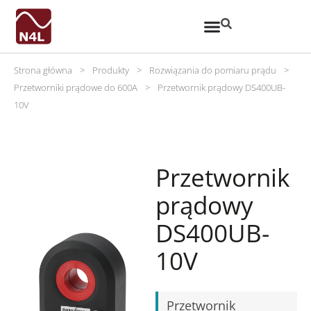
Strona główna
>
Produkty
>
Rozwiązania do pomiaru prądu
>
Przetworniki prądowe do 600A
>
Przetwornik prądowy DS400UB-
10V
Przetwornik
prądowy
DS400UB-
10V
Przetwornik