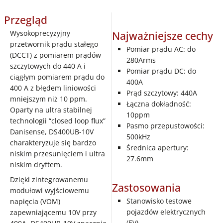
Przegląd
Wysokoprecyzyjny
Najważniejsze cechy
przetwornik prądu stałego
Pomiar prądu AC: do
(DCCT) z pomiarem prądów
280Arms
szczytowych do 440 A i
Pomiar prądu DC: do
ciągłym pomiarem prądu do
400A
400 A z błędem liniowości
Prąd szczytowy: 440A
mniejszym niż 10 ppm.
Łączna dokładność:
Oparty na ultra stabilnej
10ppm
technologii “closed loop flux”
Pasmo przepustowości:
Danisense, DS400UB-10V
500kHz
charakteryzuje się bardzo
Średnica apertury:
niskim przesunięciem i ultra
27.6mm
niskim dryftem.
Dzięki zintegrowanemu
Zastosowania
modułowi wyjściowemu
Stanowisko testowe
napięcia (VOM)
pojazdów elektrycznych
zapewniającemu 10V przy
(EV)