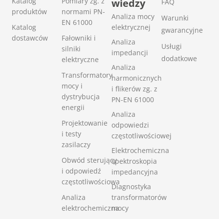
Katalog
Pomiary zg. z
wiedzy
FAQ
produktów
normami PN-
Analiza mocy
Warunki
EN 61000
Katalog
elektrycznej
gwarancyjne
dostawców
Fałowniki i
Analiza
Usługi
silniki
impedancji
dodatkowe
elektryczne
Analiza
Transformatory
harmonicznych
mocy i
i flikerów zg. z
dystrybucja
PN-EN 61000
energii
Analiza
Projektowanie
odpowiedzi
i testy
częstotliwościowej
zasilaczy
Elektrochemiczna
Obwód sterujący
spektroskopia
i odpowiedź
impedancyjna
częstotliwościowa
Diagnostyka
Analiza
transformatorów
elektrochemiczna
mocy