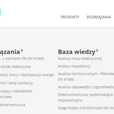
PRODUKTY
ROZWIĄZANIA
ązania
Baza wiedzy
g. z normami PN-EN 61000
Analiza mocy elektrycznej
Analiza impedancji
 silniki elektryczne
Analiza harmonicznych i flikerów
tory mocy i dystrybucja energii
EN 61000
ie i testy zasilaczy
Analiza odpowiedzi częstotliwoś
rujący i odpowiedź
Elektrochemiczna spektroskopia
ościowa
impedancyjna
ektrochemiczna
Diagnostyka transformatorów m