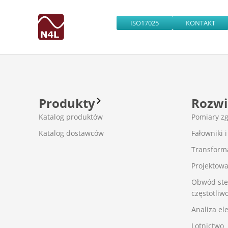
ISO17025
KONTAKT
Produkty
Rozwi
Katalog produktów
Pomiary z
Katalog dostawców
Fałowniki i
Transforma
Projektowan
Obwód ste
częstotliw
Analiza el
Lotnictwo